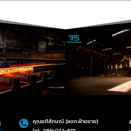
คุณอภิลักษณ์ (ผจก.ฝ่ายขาย)
โทร.
089-044-9111