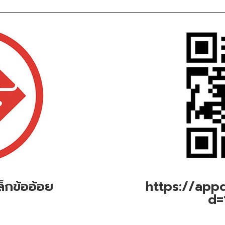
็กข้ออ้อย
https://appd
d=